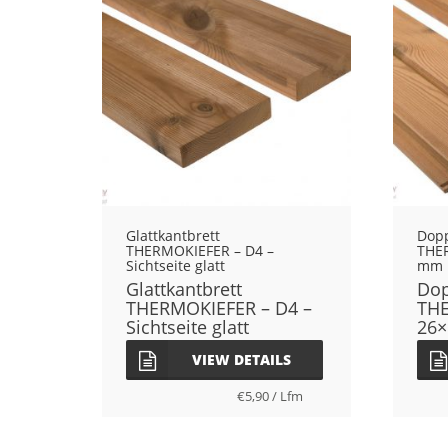
Glattkantbrett
Dop
THERMOKIEFER – D4 –
THE
Sichtseite glatt
mm
Glattkantbrett
Dop
THERMOKIEFER – D4 –
THE
Sichtseite glatt
26
VIEW DETAILS
€
5,90
/
Lfm