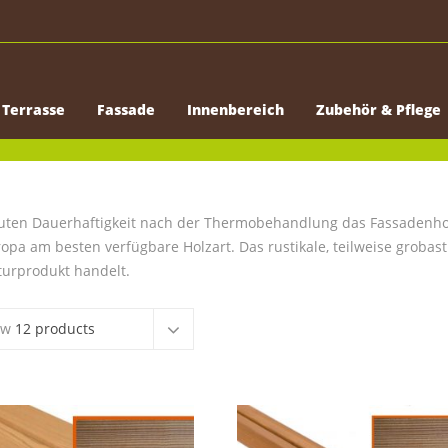
Terrasse
Fassade
Innenbereich
Zubehör & Pflege
guten Dauerhaftigkeit nach der Thermobehandlung das Fassadenhol
opa am besten verfügbare Holzart. Das rustikale, teilweise grobast
turprodukt handelt.
ow
12 products