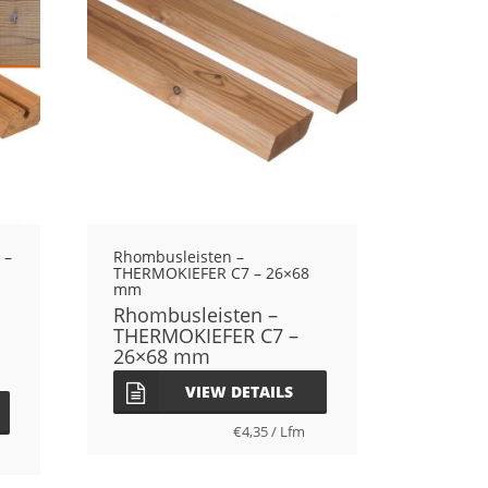
 –
Rhombusleisten –
THERMOKIEFER C7 – 26×68
mm
Rhombusleisten –
THERMOKIEFER C7 –
26×68 mm
VIEW DETAILS
€
4,35
/
Lfm