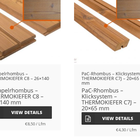
pelrhombus –
PaC-Rhombus – Klicksystem
RMOKIEFER C8 – 26×140
THERMOKIEFER C7J – 20×65
mm
pelrhombus –
PaC-Rhombus –
RMOKIEFER C8 –
Klicksystem –
×140 mm
THERMOKIEFER C7J –
20×65 mm
VIEW DETAILS
VIEW DETAILS
€
8,50
/
Lfm
€
4,30
/
Lfm