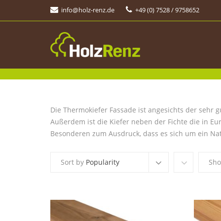
info@holz-renz.de
+49 (0) 7528 / 9758652
Thermokiefer
Die Thermokiefer Fassade ist angesichts der sehr 
Außerdem ist die Kiefer neben der Fichte die in Eur
Besonderen zum Ausdruck, dass es sich um ein Na
Sort by
Popularity
Sh