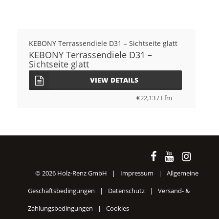
KEBONY Terrassendiele D31 – Sichtseite glatt
KEBONY Terrassendiele D31 –
Sichtseite glatt
VIEW DETAILS
€
22,13
/
Lfm
© 2026 Holz-Renz GmbH
|
Impressum
|
Allgemeine
Geschäftsbedingungen
|
Datenschutz
|
Versand- &
Zahlungsbedingungen
|
Cookies