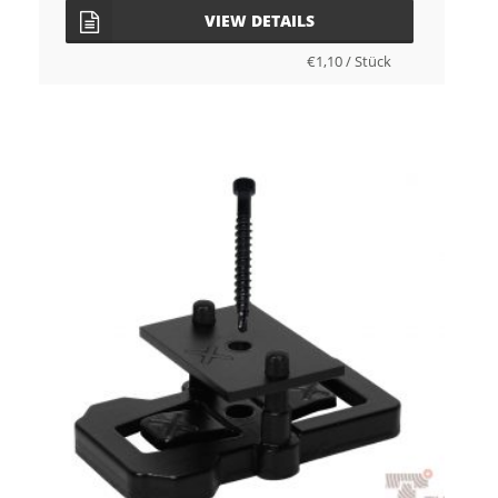
VIEW DETAILS
€
1,10
/
Stück