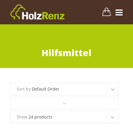
Terrasse
Hilfsmittel
Fassade
Innenbereich
Sort by
Default Order
Zubehör & Pflege
Blog
Show
24 products
Info