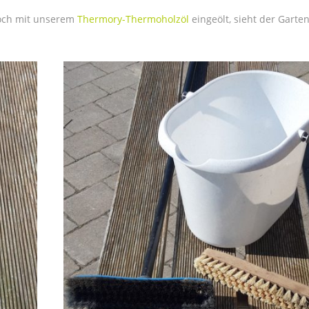
och mit unserem
Thermory-Thermoholzöl
eingeölt, sieht der Garte