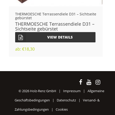
THERMOESCHE Terrassendiele D31 – Sichtseite
gebürstet
THERMOESCHE Terrassendiele D31 –
Sichtseite gebürstet
VIEW DETAILS
ab:
€
18,30
© 2026 Holz-Renz GmbH
|
Impressum
|
Allgemeine
Geschäftsbedingungen
|
Datenschutz
|
Versand- &
Zahlungsbedingungen
|
Cookies