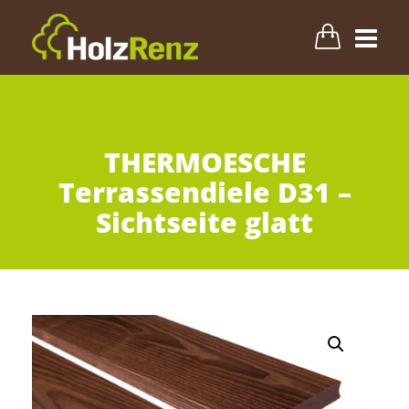
Terrasse
THERMOESCHE
Fassade
Terrassendiele D31 –
Sichtseite glatt
Innenbereich
Zubehör & Pflege
Blog
Info