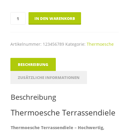
THERMOESCHE
IN DEN WARENKORB
Terrassendiele
D31
-
Sichtseite
Artikelnummer:
123456789
Kategorie:
Thermoesche
glatt
Menge
BESCHREIBUNG
ZUSÄTZLICHE INFORMATIONEN
Beschreibung
Thermoesche Terrassendiele
Thermoesche Terrassendiele – Hochwertig,