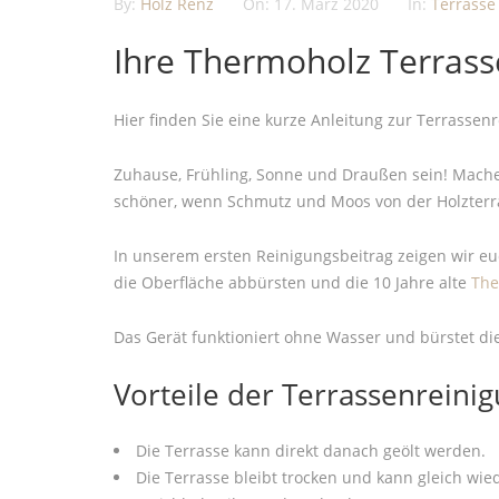
By:
Holz Renz
On:
17. März 2020
In:
Terrasse
Ihre Thermoholz Terrasse
Hier finden Sie eine kurze Anleitung zur Terrassen
Zuhause, Frühling, Sonne und Draußen sein! Machen
schöner, wenn Schmutz und Moos von der Holzterras
In unserem ersten Reinigungsbeitrag zeigen wir e
die Oberfläche abbürsten und die 10 Jahre alte
The
Das Gerät funktioniert ohne Wasser und bürstet die
Vorteile der Terrassenreinig
Die Terrasse kann direkt danach geölt werden.
Die Terrasse bleibt trocken und kann gleich wi