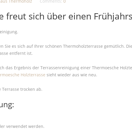
 aus Thermoholz
Comments:
0
 freut sich über einen Frühjahr
reinigung.
 Sie es sich auf Ihrer schönen Thermoholzterrasse gemütlich. Dies
se entfernt ist.
uch das Ergebnis der Terrassenreinigung einer Thermoesche Holzt
rmoesche Holzterrasse
sieht wieder aus wie neu.
 Terrasse trocken ab.
ung:
eder verwendet werden.