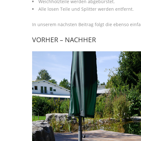
Weichholzteile werden abgebürstet.
Alle losen Teile und Splitter werden entfernt.
In unserem nächsten Beitrag folgt die ebenso einf
VORHER – NACHHER