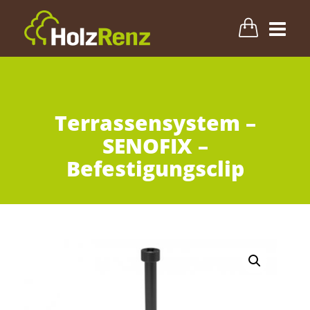
Terrasse
Terrassensystem –
Fassade
SENOFIX –
Befestigungsclip
Innenbereich
Zubehör & Pflege
Blog
Info