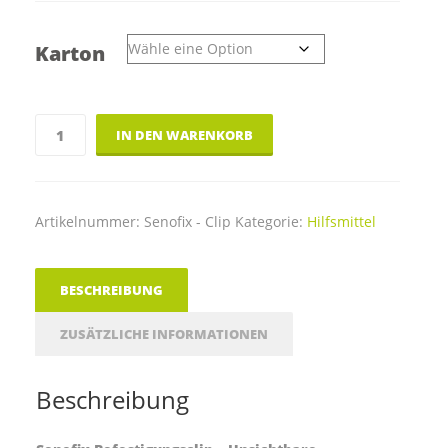
Karton
Terrassensystem
IN DEN WARENKORB
-
SENOFIX
-
Befestigungsclip
Artikelnummer:
Senofix - Clip
Kategorie:
Hilfsmittel
Menge
BESCHREIBUNG
ZUSÄTZLICHE INFORMATIONEN
Beschreibung